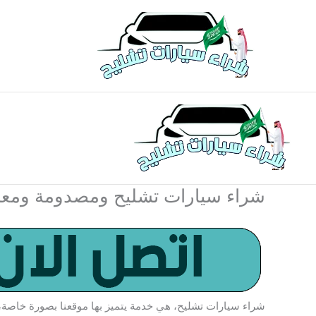
خطي
لى
لمحتوى
شراء سيارات تشليح ومصدومة ومعطلة 0500062308 | الرياض – الدما
شراء سيارات تشليح، هي خدمة يتميز بها موقعنا بصورة خاصة، ف