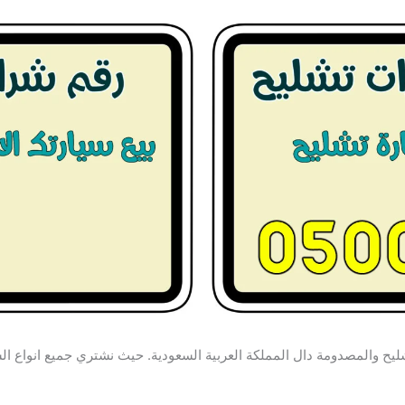
ليح والمصدومة دال المملكة العربية السعودية. حيث نشتري جميع انواع ال