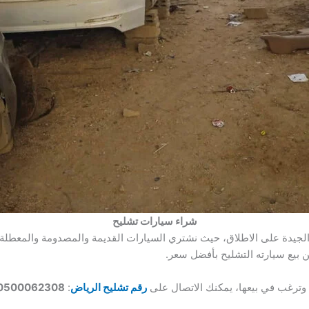
شراء سيارات تشليح
الجيدة على الاطلاق، حيث نشتري السيارات القديمة والمصدومة والمعطلة ب
 بيع سيارته التشليح بأفضل سعر.
 وترغب في بيعها، يمكنك الاتصال على
رقم تشليح الرياض
:
0500062308