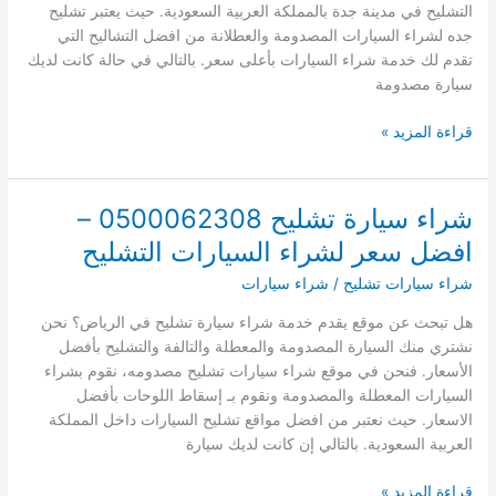
التشليح في مدينة جدة بالمملكة العربية السعودية. حيث يعتبر تشليح
جده لشراء السيارات المصدومة والعطلانة من افضل التشاليح التي
تقدم لك خدمة شراء السيارات بأعلى سعر. بالتالي في حالة كانت لديك
سيارة مصدومة
تشليح
قراءة المزيد »
جده
لشراء
السيارات
شراء سيارة تشليح 0500062308 –
المصدومة
افضل سعر لشراء السيارات التشليح
والتشليح
بأفضل
شراء سيارات تشليح
/
شراء سيارات
سعر
هل تبحث عن موقع يقدم خدمة شراء سيارة تشليح في الرياض؟ نحن
–
نشتري منك السيارة المصدومة والمعطلة والتالفة والتشليح بأفضل
تشاليح
الأسعار. فنحن في موقع شراء سيارات تشليح مصدومه، نقوم بشراء
جدة
السيارات المعطلة والمصدومة ونقوم بـ إسقاط اللوحات بأفضل
للسيارات
الاسعار. حيث نعتبر من افضل مواقع تشليح السيارات داخل المملكة
العربية السعودية. بالتالي إن كانت لديك سيارة
شراء
قراءة المزيد »