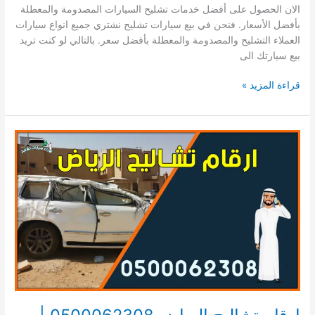
الان الحصول على أفضل خدمات تشليح السيارات المصدومة والمعطلة
بأفضل الأسعار. فنحن في بيع سيارات تشليح نشتري جميع انواع سيارات
العملاء التشليح والمصدومة والمعطلة بأفضل سعر. بالتالي لو كنت تريد
بيع سيارتك الى
بيع
قراءة المزيد »
سيارات
تشليح
الرياض
–
الدمام
–
جدة
0500062308
|