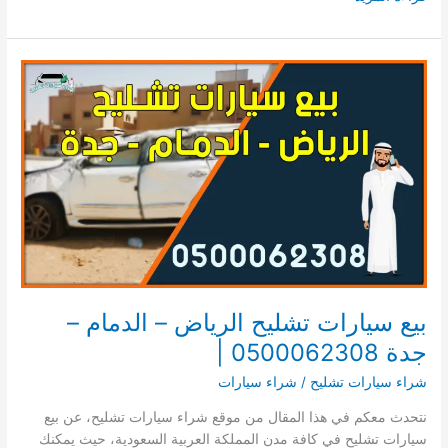
سيارة
تشليح
0500062308
–
افضل
سعر
لشراء
السيارات
التشليح
بيع سيارات تشليح الرياض – الدمام –
جدة 0500062308 |
شراء سيارات تشليح
/
شراء سيارات
نتحدث معكم في هذا المقال من موقع شراء سيارات تشليح، عن بيع
سيارات تشليح في كافة مدن المملكة العربية السعودية، حيث يمكنك